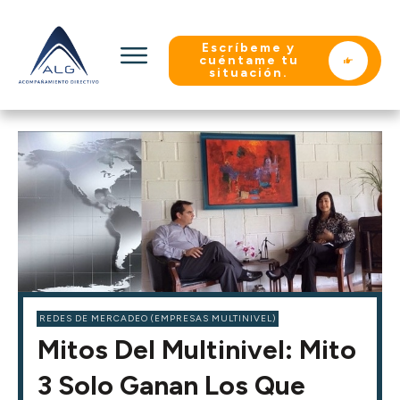
Escríbeme y
cuéntame tu
situación.
REDES DE MERCADEO (EMPRESAS MULTINIVEL)
Mitos Del Multinivel: Mito
3 Solo Ganan Los Que