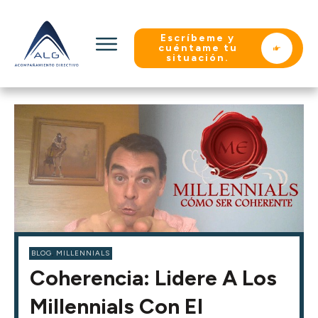
Escríbeme y
cuéntame tu
situación.
BLOG
,
MILLENNIALS
Coherencia: Lidere A Los
Millennials Con El