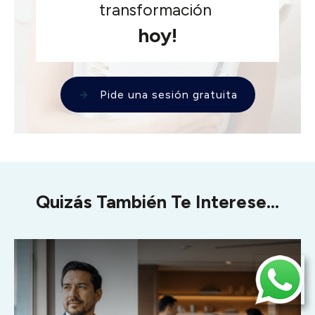
transformación
hoy!
Pide una sesión gratuita
Quizás También Te Interese...