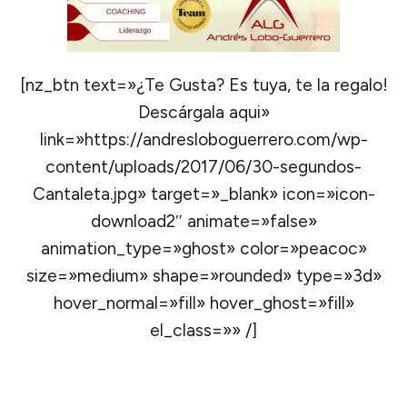
[nz_btn text=»¿Te Gusta? Es tuya, te la regalo!
Descárgala aqui»
link=»https://andresloboguerrero.com/wp-
content/uploads/2017/06/30-segundos-
Cantaleta.jpg» target=»_blank» icon=»icon-
download2″ animate=»false»
animation_type=»ghost» color=»peacoc»
size=»medium» shape=»rounded» type=»3d»
hover_normal=»fill» hover_ghost=»fill»
el_class=»» /]