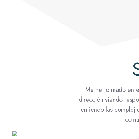
Me he formado en es
dirección siendo resp
entiendo las compleji
comun